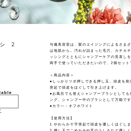
シ 2
与儀美容室は、髪のエイジングによるさま
は地肌から。汚れが詰まった毛穴、カチカ
ッシングとともにシャンプーケアの見直し
両手で使っていただきたいので、2個セット
＜商品内容＞
●しっかりツボ押しできる押し玉、頭皮を刺
突起で頭皮をほぐして引き上げます。
lable
●お風呂でも使えシャンプーブラシとしても
ング、シャンプー中のブラシとして万能で
●カラ―：オフホワイト
け
【使用方法】
1.やわらか十字突起で頭皮を優しくほぐし
2.押し玉でこめかみや耳のうしろなど優し